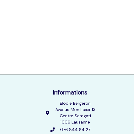
Vous êtes fin prêt(e) pour explorer ?
Je me ravis de notre rencontre dans le réel !!
PRENDRE CONTACT
Informations
Elodie Bergeron
Avenue Mon Loisir 13
Centre Samgati
1006 Lausanne
076 844 84 27