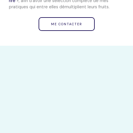
rire
»,
afin d’avoir une sélection
complète de mes
pratiques qui entre elles
démultiplient
leurs fruits.
ME CONTACTER